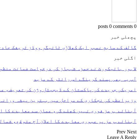
0 comments
0 posts
پچھلی خبر
گالف کے سابق نمبر ایک کھلاڑی ٹائیگر ووڈز ٹریفک حادث
اگلی خبر
لاہور ہائیکورٹ نے حمزہ شہباز کی درخواست ضمانت منظور
آپ یہ بھی پسند کرینگے
اس رائٹر کے مزید
امریکی جریدے کی پاکستان کے ڈیجیٹل وژن کی تعریف، ع
وزیراعظم کی نجکاری کے مراحل میں بہترین پیشہ ورانہ
آبنائے ہرمز فوری نہیں کھلے گی، عمان سے معاہدے کا ا
آبنائےہرمز پر عبوری معاہدے کا اعلان آج متوقع، شما
Prev
Next
Leave A Reply