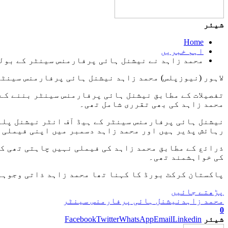
شیئر
Home
اہم خبریں
محمد زاہد نے نیشنل ہائی پرفارمنس سینٹر کے بولن
‏لاہور (نیوزپلس) محمد زاہد نیشنل ہائی پرفارمنس سینٹر
تفصیلات کے مطابق نیشنل ہائی پرفارمنس سینٹر بننے کے 
محمد زاہد کی بھی تقرری شامل تھی۔
نیشنل ہائی پرفارمنس سینٹر کے ہیڈ آف انٹر نیشنل پلئ
رہائش پذیر ہیں اور محمد زاہد دسمبر میں اپنی فیملی ک
ذرائع کے مطابق محمد زاہد کی فیملی نہیں چاہتی تھی کہ
کی خواہشمند تھی۔
پاکستان کرکٹ بورڈ کا کہنا تھا محمد زاہد ذاتی وجوہات
پڑھتے جائیں
محمد زاہد
نیشنل ہائی پرفارمنس سینٹر
0
شیئر
Linkedin
Email
WhatsApp
Twitter
Facebook