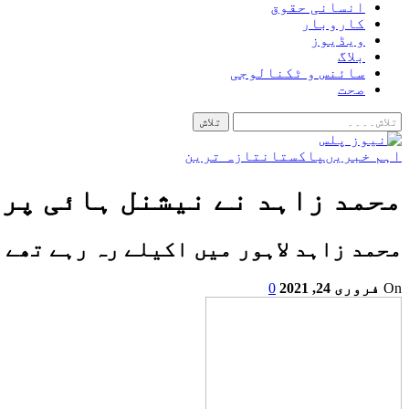
انسانی حقوق
کاروبار
ویڈیوز
بلاگ
سائنس و ٹکنالوجی
صحت
اہم خبریں
پاکستان
تازہ ترین
محمد زاہد نے نیشنل ہائی پرف
محمد زاہد لاہور میں اکیلے رہ رہے تھے 
On
فروری 24, 2021
0