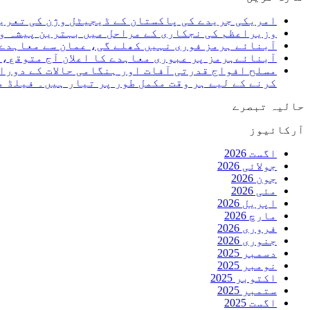
امریکی جریدے کی پاکستان کے ڈیجیٹل وژن کی تعری
وزیراعظم کی نجکاری کے مراحل میں بہترین پیشہ و
آبنائے ہرمز فوری نہیں کھلے گی، عمان سے معاہدے 
آبنائےہرمز پر عبوری معاہدے کا اعلان آج متوقع،
مسلح افواج قدرتی آفات اور ہنگامی حالات کے دورا
کرنے کے لیے ہر وقت مکمل طور پر تیار ہیں۔ فیلڈ 
حالیہ تبصرے
آرکائیوز
اگست 2026
جولائی 2026
جون 2026
مئی 2026
اپریل 2026
مارچ 2026
فروری 2026
جنوری 2026
دسمبر 2025
نومبر 2025
اکتوبر 2025
ستمبر 2025
اگست 2025