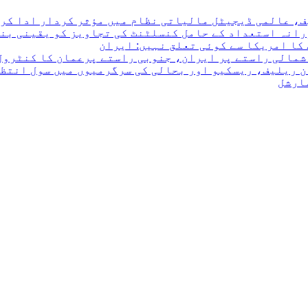
ف، عالمی ڈیجیٹل مالیاتی نظام میں مؤثر کردار ادا کرن
رانہ استعداد کے حامل کنسلٹنٹ کی تجاویز کو یقینی بن
کا امریکا سے کوئی تعلق نہیں: ایران
 شمالی راستے پر ایران، جنوبی راستے پرعمان کا کنٹرول
ن ریلیف، ریسکیو اور بحالی کی سرگرمیوں میں سول انتظ
مارشل