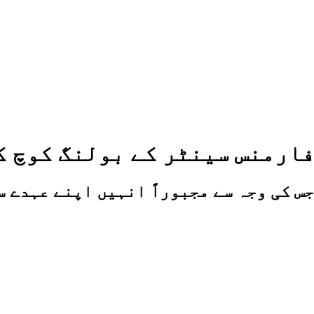
ارمنس سینٹر کے بولنگ کوچ ک
جس کی وجہ سے مجبوراً انہیں اپنے عہدے 