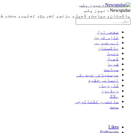
Newspulse - نیوز پلس
پاکستان، سیاست، کھیل، بزنس، تفریح، تعلیم، صحت، طرز 
صفحہ اول
تازہ ترین
اہم خبریں
پاکستان
دنیا
کھیل
شوبز
سیاست
موسمیاتی تبدیلی
انسانی حقوق
کاروبار
ویڈیوز
بلاگ
سائنس و ٹکنالوجی
صحت
Likes
Followers