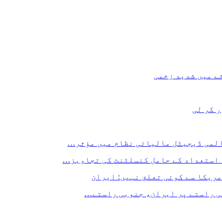
ے میں شدید زخمی
 کر لی
المی ڈیجیٹل مالیاتی نظام میں مؤثر…
 استعداد کے حامل کنسلٹنٹ کی تجاویز…
مریکا سے کوئی تعلق نہیں: ایران
لی راستے پر ایران، جنوبی راستے…