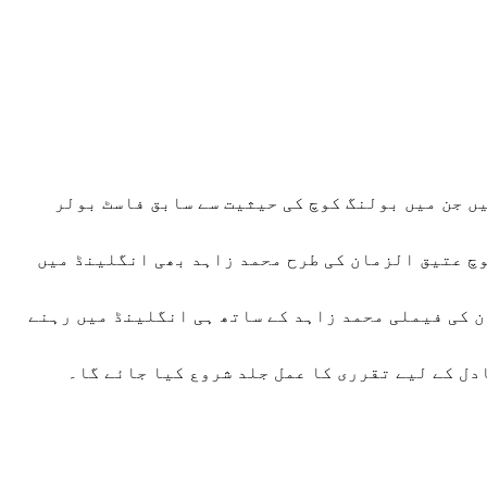
ں جن میں بولنگ کوچ کی حیثیت سے سابق فاسٹ بولر
چ عتیق الزمان کی طرح محمد زاہد بھی انگلینڈ میں
 کی فیملی محمد زاہد کے ساتھ ہی انگلینڈ میں رہنے
دل کے لیے تقرری کا عمل جلد شروع کیا جائے گا۔