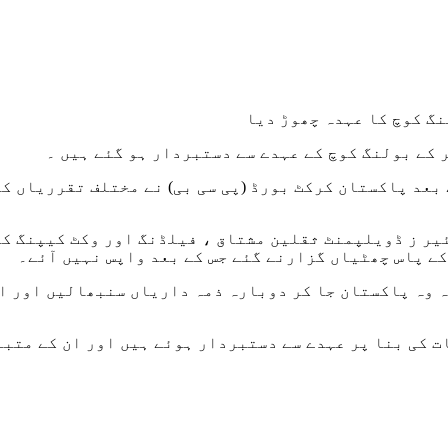
گ کوچ کا عہدہ چھوڑ دیا
 کے بولنگ کوچ کے عہدے سے دستبردار ہو گئے ہیں ۔
بعد پاکستان کرکٹ بورڈ (پی سی بی) نے مختلف تقرریاں کی
یر ز ڈویلپمنٹ ثقلین مشتاق ، فیلڈنگ اور وکٹ کیپنگ کو
ے پاس چھٹیاں گزارنے گئے جس کے بعد واپس نہیں آئے۔
 وہ پاکستان جا کر دوبارہ ذمہ داریاں سنبھالیں اور ان
 کی بنا پر عہدے سے دستبردار ہوئے ہیں اور ان کے متبا