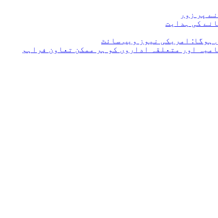
ے پر زور
انے کی ہدایت
 ہوگا: امریکی نیوز ویب سائٹ
امیہ اور متعلقہ اداروں کو ہر ممکن تعاون فراہم