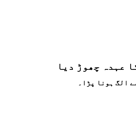
ا عہدہ چھوڑ دیا
سے الگ ہونا پڑا۔