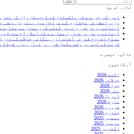
تازہ ترین
امریکی جریدے کی پاکستان کے ڈیجیٹل وژن کی تعری
وزیراعظم کی نجکاری کے مراحل میں بہترین پیشہ و
آبنائے ہرمز فوری نہیں کھلے گی، عمان سے معاہدے 
آبنائےہرمز پر عبوری معاہدے کا اعلان آج متوقع،
مسلح افواج قدرتی آفات اور ہنگامی حالات کے دورا
کرنے کے لیے ہر وقت مکمل طور پر تیار ہیں۔ فیلڈ 
حالیہ تبصرے
آرکائیوز
اگست 2026
جولائی 2026
جون 2026
مئی 2026
اپریل 2026
مارچ 2026
فروری 2026
جنوری 2026
دسمبر 2025
نومبر 2025
اکتوبر 2025
ستمبر 2025