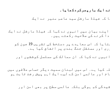
نے ایک بارپھرکردکھایا۔
ا کہ فیلڈ مارشل سید عاصم منیر نے ایک
اپنے بیان میں انہوں نے کہا کہ فیلڈ مارشل نے ایک
دا کرنے کی صلاحیت رکھتے ہیں۔
دوسری جانب وزیراعظم شہباز شریف نے ایران اور امریکا کے درمیان امن معاہدے کی باضابطہ تصدیق کرتے ہوئے بتایا کہ اس معاہدے پر دستخط کی تقریب 19 جون کو
ی اور مستقل جنگ بندی پر اتفاق کیا ہے۔
نہوں نے کہا کہ ان ممالک کی مسلسل کوششوں اور
 کیا ہے۔ اس میں لبنان سمیت دیگر حساس علاقوں میں
م اور عالمی امن کے لیے ایک اہم پیش رفت ثابت ہو
شیدگی کم ہوگی بلکہ عالمی سطح پر بھی امن اور