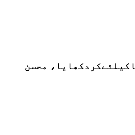
یاکیلئےکردکھایا، محسن