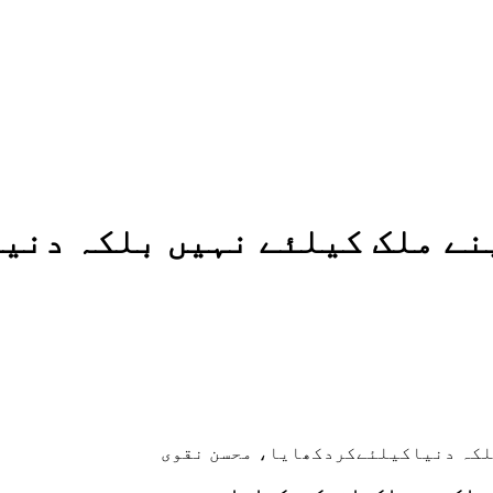
پنے ملک کیلئے نہیں بلکہ دن
بلکہ دنیاکیلئےکردکھایا، محسن نقوی