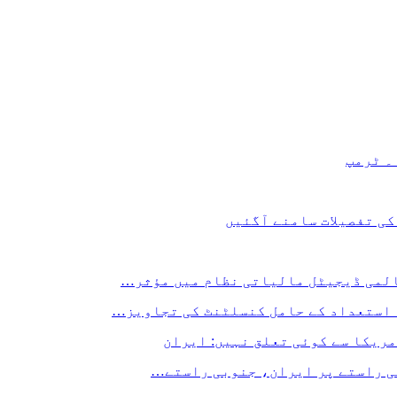
۔ ٹرمپ
المی ڈیجیٹل مالیاتی نظام میں مؤثر…
 استعداد کے حامل کنسلٹنٹ کی تجاویز…
مریکا سے کوئی تعلق نہیں: ایران
لی راستے پر ایران، جنوبی راستے…