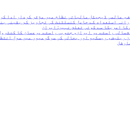
ف، عالمی ڈیجیٹل مالیاتی نظام میں مؤثر کردار ادا کرن
رانہ استعداد کے حامل کنسلٹنٹ کی تجاویز کو یقینی بن
کا امریکا سے کوئی تعلق نہیں: ایران
 شمالی راستے پر ایران، جنوبی راستے پرعمان کا کنٹرول
ن ریلیف، ریسکیو اور بحالی کی سرگرمیوں میں سول انتظ
مارشل