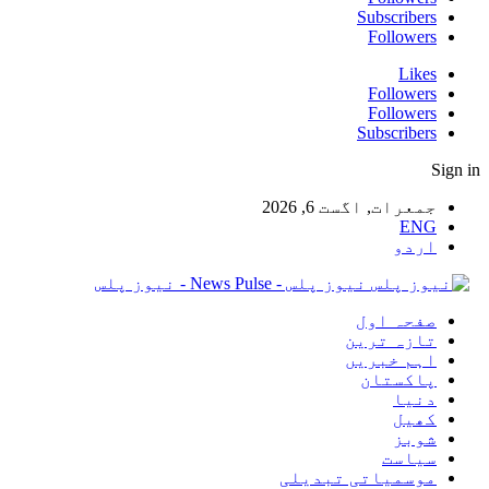
Subscribers
Followers
Likes
Followers
Followers
Subscribers
Sign in
جمعرات, اگست 6, 2026
ENG
اردو
نیوز پلس - News Pulse - نیوز پلس
صفحہ اول
تازہ ترین
اہم خبریں
پاکستان
دنیا
کھیل
شوبز
سیاست
موسمیاتی تبدیلی