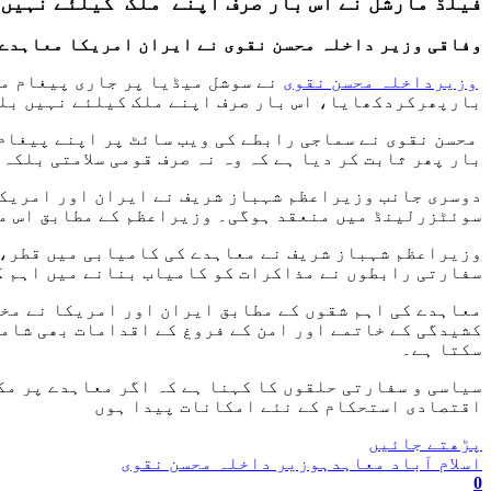
فیلڈ مارشل نے اس بار صرف اپنے ملک کیلئے نہیں
وفاقی وزیر داخلہ محسن نقوی نے ایران امریکا معاہدے 
وزیرداخلہ محسن نقوی
نے سوشل میڈیا پر جاری پیغام می
بارپھرکردکھایا، اس بار صرف اپنے ملک کیلئے نہیں بل
محسن نقوی نے سماجی رابطے کی ویب سائٹ پر اپنے پیغام 
بار پھر ثابت کر دیا ہے کہ وہ نہ صرف قومی سلامتی بلکہ
سوئٹزرلینڈ میں منعقد ہوگی۔ وزیراعظم کے مطابق اس مع
وزیراعظم شہباز شریف نے معاہدے کی کامیابی میں قطر، 
سفارتی رابطوں نے مذاکرات کو کامیاب بنانے میں اہم ک
معاہدے کی اہم شقوں کے مطابق ایران اور امریکا نے مخت
کشیدگی کے خاتمے اور امن کے فروغ کے اقدامات بھی شامل
سکتا ہے۔
سیاسی و سفارتی حلقوں کا کہنا ہے کہ اگر معاہدے پر مکم
اقتصادی استحکام کے نئے امکانات پیدا ہوں
پڑھتے جائیں
اسلام آباد معاہدہ
وزیر داخلہ محسن نقوی
0