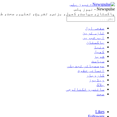
Newspulse - نیوز پلس
پاکستان، سیاست، کھیل، بزنس، تفریح، تعلیم، صحت، طرز 
صفحہ اول
تازہ ترین
اہم خبریں
پاکستان
دنیا
کھیل
شوبز
سیاست
موسمیاتی تبدیلی
انسانی حقوق
کاروبار
ویڈیوز
بلاگ
سائنس و ٹکنالوجی
صحت
Likes
Followers