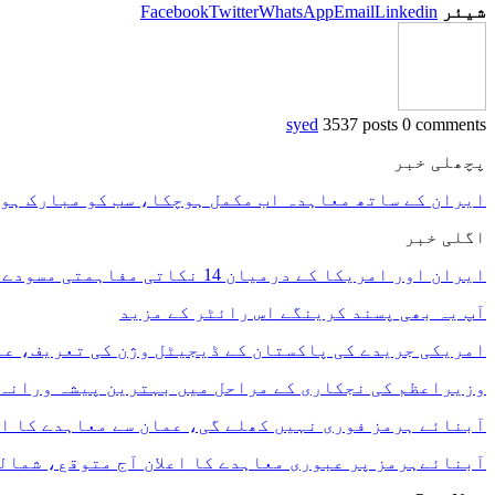
شیئر
Linkedin
Email
WhatsApp
Twitter
Facebook
syed
3537 posts
0 comments
پچھلی خبر
ایران کے ساتھ معاہدہ اب مکمل ہوچکا، سب کو مبارک ہو 
اگلی خبر
ایران اور امریکا کے درمیان 14 نکاتی مفاہمتی مسودے کی تفصیلات سامنے آگئیں
آپ یہ بھی پسند کرینگے
اس رائٹر کے مزید
امریکی جریدے کی پاکستان کے ڈیجیٹل وژن کی تعریف، ع
وزیراعظم کی نجکاری کے مراحل میں بہترین پیشہ ورانہ
آبنائے ہرمز فوری نہیں کھلے گی، عمان سے معاہدے کا ا
آبنائےہرمز پر عبوری معاہدے کا اعلان آج متوقع، شما