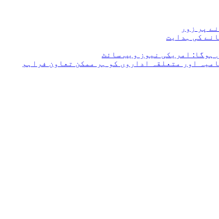
ے پر زور
انے کی ہدایت
 ہوگا: امریکی نیوز ویب سائٹ
امیہ اور متعلقہ اداروں کو ہر ممکن تعاون فراہم