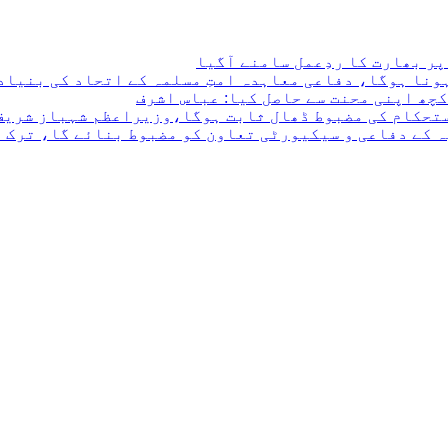
ر بھارت کا ردِعمل سامنے آگیا
ونا ہوگا، دفاعی معاہدہ امتِ مسلمہ کے اتحاد کی بنیاد 
چھ اپنی محنت سے حاصل کیا: عباس اشرف
ستحکام کی مضبوط ڈھال ثابت ہوگا،وزیراعظم شہباز شریف
 کے دفاعی و سیکیورٹی تعاون کو مضبوط بنائے گا، ترک 