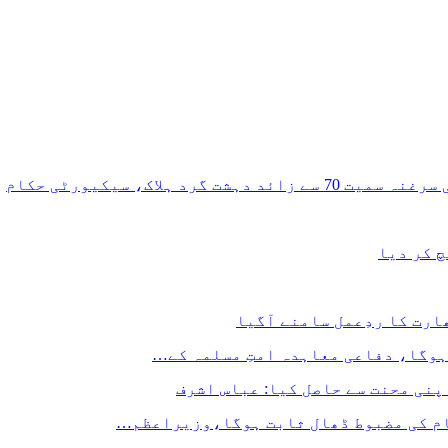
 ہلاک، سیکیورٹی حکام
چ کر دیا
ارت کا ردِعمل سامنے آگیا
ہوگا، دفاعی معاہدہ امتِ مسلمہ کے…
پنی محنت سے حاصل کیا: عباس اشرف
ام کی مضبوط ڈھال ثابت ہوگا،وزیراعظم…