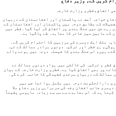
ام کریں گے، وزیر دفاع
دفاع خواجہ آصف نے پاکستان اور افغانستان کے درمیان
فصیلات کے مطابق دوحہ میں پاکستان اور افغانستان کے
 مذاکرات کی میزبانی قطر اور ترکیہ نے ثالثی کی، مذاکرات 13 گھنٹے تک جاری رہے جن میں جنگ بندی پر اتفاق کر لیا گیا۔قطر میں
 کے مابین سیز فائر کا معاہدہ طے پاگیا ہے۔
ایہ ملک ایک دوسرے کی سرزمین کا احترام کریں گے۔
تفصیلی بات ہوگی، ہم قطر اور ترکیہ دونوں برادر ممالک کے تہہ
گئے ہیں، اس جنگ بندی کا فیصلہ دوحہ میں ہونے والے
 قطر و ترکیہ کی ثالثی میں ہوا، دونوں ممالک نے
نانے پر بھی اتفاق کیا ہے۔قطری وزارت خارجہ کے بیان
ں ممالک کے درمیان سرحدی کشیدگی کا خاتمہ کرے گی۔
ری دارالحکومت دوحہ میں مکمل ہوا تھا جس میں
دوسری جانب افغان وفد کی سربراہی وزیر دفاع ملا
ہنا ہے کہ اس معاہدے سے سب سے زیادہ مایوسی یقیناً