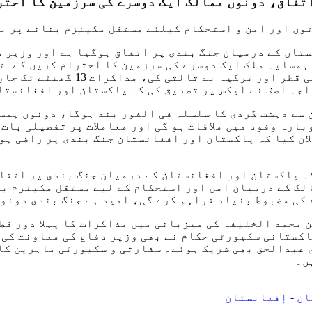
اتفاق، دونوں ممالک
ایک دوسرے کی سرزمین کا احتر
تان کے درمیان جنگ بندی پر اتفاق ہوگیا ہے اور وزیر 
 ہمسایہ ملک ایک دوسرے کی سرزمین کا احترام کریں گے۔ت
درمیان مذاکرات مکمل ہو گئے ہیں،
جہ آصف نے ایکس پر تصدیق کی کہ پاکستان اور افغانستان
 سے دہشت گردی کا سلسلہ فی الفور بند ہوگا، دونوں ہمس
وبر کو استنبول میں دوبارہ وفود میں ملاقات ہو گی اور معاملات پر 
ان کیا کہ پاکستان اور افغانستان جنگ بندی پر راضی ہو
ہ پاکستان اور افغانستان کے درمیان جنگ بندی پر اتفاق
الک کے درمیان امن اور استحکام کے لیے مستقل مکینزم ب
 کی مضبوط بنیاد فراہم کرے گی، امید ہے جنگ بندی دونو
 محمد الخلیفہ کی میزبانی میں مذاکرات کا پہلا دور قط
اکستانی سکیورٹی حکام نے بھی وزیر دفاع کی معاونت کی۔
عبدالحق بھی شریک ہوئے۔ سفارتی و سکیورٹی ماہرین کا ک
ں۔
ن - اٖفغانستان