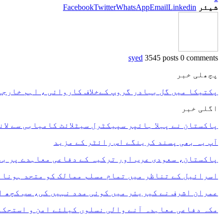
شیئر
Linkedin
Email
WhatsApp
Twitter
Facebook
syed
3545 posts
0 comments
پچھلی خبر
پکتیکا میں گل بہادر گروپ کےخلاف کاروائی ، اہم خارجی سرغنہ سمیت 70 سے زائد دہشت گرد
اگلی خبر
پاکستان نے پہلا ہائپر سپیکٹرل سیٹلائٹ کامیابی سے لان
آپ یہ بھی پسند کرینگے
اس رائٹر کے مزید
پاکستان، سعودی عرب اور ترکیہ کے دفاعی معاہدے پر بھ
اسرائیل کے تناظر میں تمام مسلم ممالک کو متحد ہونا 
عمران اشرف نے کیریئر میں کوئی مدد نہیں کی، سب کچھ ا
مکہ دفاعی معاہدہ آنے والی نسلوں کیلئے امن و استحک