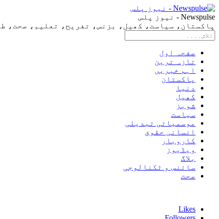
Newspulse - نیوز پلس
پاکستان، سیاست، کھیل، بزنس، تفریح، تعلیم، صحت، طرز 
صفحہ اول
تازہ ترین
اہم خبریں
پاکستان
دنیا
کھیل
شوبز
سیاست
موسمیاتی تبدیلی
انسانی حقوق
کاروبار
ویڈیوز
بلاگ
سائنس و ٹکنالوجی
صحت
Likes
Followers