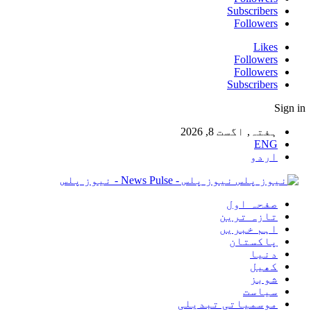
Subscribers
Followers
Likes
Followers
Followers
Subscribers
Sign in
ہفتہ, اگست 8, 2026
ENG
اردو
نیوز پلس - News Pulse - نیوز پلس
صفحہ اول
تازہ ترین
اہم خبریں
پاکستان
دنیا
کھیل
شوبز
سیاست
موسمیاتی تبدیلی