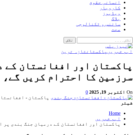
انسانی حقوق
کاروبار
ویڈیوز
بلاگ
سائنس و ٹکنالوجی
صحت
اہم خبریں
پاکستان
تازہ ترین
پاکستان اور افغانستان کے د
سرزمین کا احترام کریں گے، 
On
اکتوبر 19, 2025
0
پاکستان - افغانستان
شیئر
Home
اہم خبریں
پاکستان اور افغانستان کے درمیان جنگ بندی پر ا