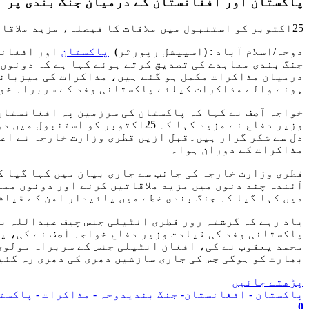
پاکستان اور افغانستان کے درمیان جنگ بندی پر 
25اکتوبر کو استنبول میں ملاقات کا فیصلہ، مزید ملاقاتوں اور امن و استحکام کیلئے مستقل مکینزم بنانے پر بھی اتفاق،قطری وزارت خارجہ
دوحہ/اسلام آباد : (اسپیشل رپورٹر)
پاکستان
اور افغانس
جنگ بندی معاہدے کی تصدیق کرتے ہوئے کہا ہے کہ دونوں
ہونے والے مذاکرات کیلئے پاکستانی وفد کے سربراہ خوا
خواجہ آصف نے کہا کہ پاکستان کی سرزمین پہ افغانستان
وزیر دفاع نے مزید کہا کہ 25اکت
دل سے شکر گزار ہیں۔قبل ازیں قطری وزارت خارجہ نے اعل
مذاکرات کے دوران ہوا۔
قطری وزارت خارجہ کی جانب سے جاری بیان میں کہا گیا ک
آئندہ چند دنوں میں مزید ملاقاتیں کرنے اور دونوں مم
میں کہا گیا کہ جنگ بندی خطے میں پائیدار امن کے قیام
یاد رہے کہ گزشتہ روز قطری انٹیلی جنس چیف عبداللہ بن
پاکستانی وفد کی قیادت وزیر دفاع خواجہ آصف نے کی، پ
محمد یعقوب نے کی، افغان انٹیلی جنس کے سربراہ مولوی 
بھارت کو ہوگی جس کی جاری سازشیں دھری کی دھری رہ گئی
پڑھتے جائیں
پاکستان - افغانستان- جنگ بندی
دوحہ - مذاکرات - پاکستا
0