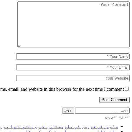
e, email, and website in this browser for the next time I comment.
تازہ ترین
سکیورٹی فورسز کی بلوچستان، خیبرپختونخوا میںکارروائیاں، 10 دہشت گرد ہلاک، 
پاکستان، سعودی عرب اور ترکیہ کے دفاعی معاہدے پ