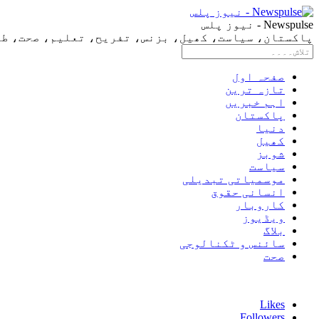
Newspulse - نیوز پلس
پاکستان، سیاست، کھیل، بزنس، تفریح، تعلیم، صحت، طرز 
صفحہ اول
تازہ ترین
اہم خبریں
پاکستان
دنیا
کھیل
شوبز
سیاست
موسمیاتی تبدیلی
انسانی حقوق
کاروبار
ویڈیوز
بلاگ
سائنس و ٹکنالوجی
صحت
Likes
Followers