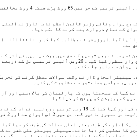
شروع ہوا۔ وفاقی وزیر قانون اعظم نذیر تارڑ نے آئینی 
وان کے تمام دروازے بند کرنے کا حکم دیا۔
ا لیا گیا۔اپوزیشن نے مطالبہ کیا کہ رانا ثنا اللہ او
ق ہے۔
 نسیمہ نے بھی ترمیم کے حق میں ووٹ دیا۔پی ٹی آئی کے 
نے ترمیم کی مخالفت میں ووٹ ڈالے۔آئینی ترامیم کو شق وار من
 ایوان سے باہر چلے گئے۔
ے۔ سینیٹر اسحاق ڈار نے وقفہ سوالات معطل کرنے کی تحری
میم پر سیاسی جماعتوں سے مشاورت کی گئی۔
ے کہا کہ سمجھتا ہوں کہ پارلیمان کی بالادستی اور آزاد
 ایک ادارے کی طرف یعنی اعلی عدالت کی طرف کر دیا گیا
چز کا تشکیل کر دیا جائے۔سینیٹر بیرسٹر علی ظفر نے کہ
ہ بہت سارے لوگوں نے ایوان میں پڑھا بھی نہیں۔ اگر میں