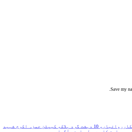
Save my nam
کیپٹن حمزہ اکرم شہید
ر بھارت کا ردِعمل سامنے آگیا