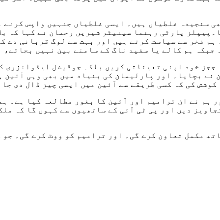
ھی سنجیدہ غلطیاں ہیں۔ ایسی غلطیاں جنہیں واپس کرنے م
ا۔پیپلز پارٹی رہنما سینیٹر شیریں رحمان نے کہا کہ بل
 ہم فخر سے سیاست کرتے ہیں اور بہت سے لوگ قربانی دے ک
جبکہ ہم کالے یا سفید ناگ کے سامنے بین نہیں بجاتے، ہ
ہ ججز خود اپنی تعیناتی کریں بلکہ جوڈیشل ایڈوائزری ک
ن نے بچایا۔ اور پارلیمان کی بنیاد میں بھی وہی آئین ہ
وشش کی کہ کسی طریقے سے آئین میں ایسی چیز ڈال دی جائ
ر ہم نے ان ترامیم اور آئین کا بغور مطالعہ کیا ہے۔ ہم
اتھ مکمل تعاون کرے گی۔ اور ترامیم کو ووٹ کرے گی۔ جو 