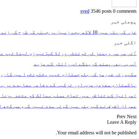
syed
3546 posts
0 comments
پچھلی خبر
غزہ کی پٹی میں 10 لاکھ بچے زمین پر جہنم کی طرح کی زندگی گزار رہے ہیں، یونیسیف
اگلی خبر
آئی سی سی ویمنز ٹی ٹوئنٹی ورلڈ کپ: نیوزی لینڈ ٹیم ع
آپ یہ بھی پسند کرینگے
اس رائٹر کے مزید
سکیورٹی فورسز کی بلوچستان، خیبرپختونخوا میںکارروائیاں، 10 دہشت گرد ہلاک،
پاکستان، سعودی عرب اور ترکیہ کے دفاعی معاہدے پر بھ
اسرائیل کے تناظر میں تمام مسلم ممالک کو متحد ہونا 
عمران اشرف نے کیریئر میں کوئی مدد نہیں کی، سب کچھ ا
Prev
Next
Leave A Reply
Your email address will not be published.