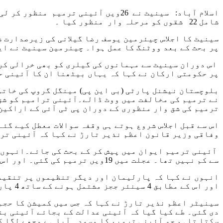
شامل 22 شقوں کو مرحلہ وار منظور کیا ۔
سینیٹ کا اجلاس چیئرمین یوسف رضا گیلانی کی زیرصدارت 
پر بحث کے بعد ووٹنگ کا عمل ہوا۔ چیئرمین سینیٹ نے ای
اس دوران سینیٹ سے مہمانوں کی گیلری کو بھی خرالی کر
پر حکومتی ارکان نے کہا کہ یہاں بیٹھنا ان کا آئینی ح
بلوچستان نیشنل پارٹی (بی این پی) مینگل گروپ کی خاتون
ترمیم کی شق وار منظوری کے دوران پی ٹی آئی کے اراکین
اس سے قبل اجلاس شروع ہوتے ہی وقفہ سوالات معطل کیے گئ
وفاقی وزیر قانون اعظم نذیر تارڑ نے کہا کہ آئینی تر
آئینی ترمیم ایوان میں پیش کر کے بحث کی جائے۔انہوں ن
سے کم نہیں تھا۔ عجلت میں 19ویں ترمیم کی گئی۔ اور اس میں کمپوزیشن کو چینج کر دیا گیا۔
اور اس کے مطابق 4 سینئر ججز مشتمل ہونے کے ساتھ 4 پارلیمانی ممبرز جائیں گے۔ جن میں 2 اس ایوان سے اور 2 قومی اسمبلی سے شامل ہوں گے۔
سینیٹر اعظم نذیر تارڑ نے کہا کہ جس میں کمیشن کا حجم
دی گئی۔ طے کیا گیا کہ آئینی عدالت کے بجائے آئینی بن
سکتا تاہم جو آئینی ترمیم کا مسودہ آیا ہے مجھے لگا ک