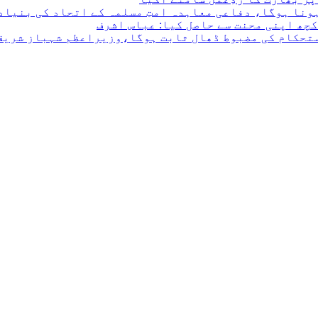
ونا ہوگا، دفاعی معاہدہ امتِ مسلمہ کے اتحاد کی بنیاد 
چھ اپنی محنت سے حاصل کیا: عباس اشرف
ستحکام کی مضبوط ڈھال ثابت ہوگا،وزیراعظم شہباز شریف