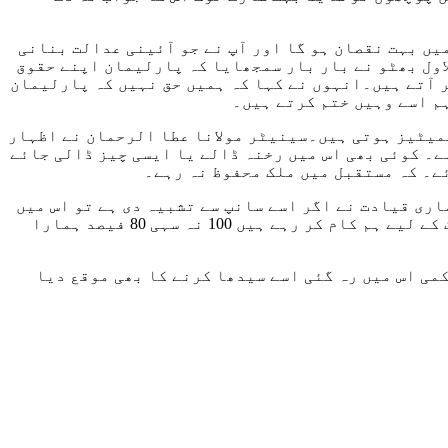
یں بہت نقصان ہو گا اور آپ نے جو آئینی عدالت بنانی
اول بھٹو نے بار بار سمجھایا کہ پارلیمان اپنے حقوق
ر آتے ہیں۔انہوں نے کہا کہ ہمیں حق نہیں کہ پارلیمان
م اسے وہیں ختم کرتے ہیں۔
میٹیز ہوتی ہیں۔سینیٹر مولانا عطا الرحمان نے اظہار
ے۔ کوئی بھی اس میں رخنہ ڈالے یا ایسی چیز ڈالی جائے
ے۔ کہ مستقبل میں ملک محفوظ نہ رہے۔
اری قیادت نے اگر اسے سانپ سے تشبیہ دی ہے تو اس میں
خطرہ تھا۔ دیگر لوگوں نے بھی جنہوں نے ان ترامیم پر تجاویز دیں اور پی ٹی آئی کے ساتھیوں سے کہوں گا کہ ملک کے لیے ہم کام کر رہے ہیں 100 نہ سہی 80 فیصد ہمارا
کمی اس میں رہ گئی اسے سیدھا کرنے کا بھی موقع دیا