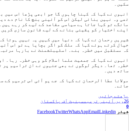
سکیں۔
انہوں نے کہا کہ کہنا چاہوں گا جو ابھی پڑھا اس میں ب
تھی وہ نہیں بنائی لیکن اس کو آئینی بنچ کا نام دے دی
مانگے تو کہا جاتا ہے سیاسی مقاصد کے لیے کر رہے ہیں۔
اپنے اختیار کو یقینی بنانے کے لیے قانون سازی کریں۔ 
شیریں رحمان نے کہا کہ دنیا میں کہیں یہ نہیں ہوتا ک
خیال کرتے ہوئے کہا کہ ملک کو اگر بچایا ہے تو اس آئی
کہ مستقبل میں خطرہ بنے۔ اسٹیبلشمنٹ نے بارہا مرتبہ ک
انہوں نے کہا کہ جمعیت علما اسلام کو وہی خطرہ رہا۔ او
ساتھ دیں۔
مولانا عطا الرحمان نے کہا کہ جے یو آئی اس ترمیم کے س
جائے۔
پڑھتے جائیں
26ویں آئینی ترمیم
سینیٹ آف پاکستان
0
شیئر
Linkedin
Email
WhatsApp
Twitter
Facebook