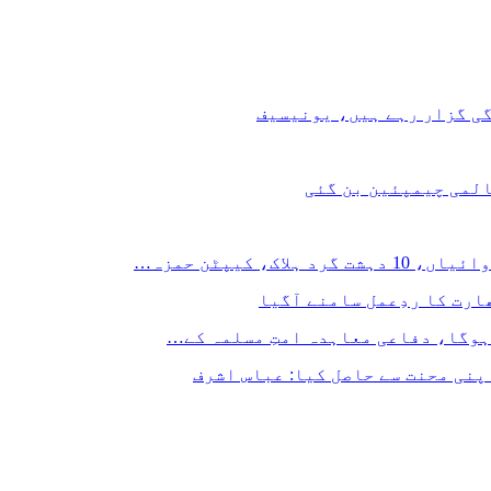
المی چیمپئین بن گئی
 کیپٹن حمزہ…
ارت کا ردِعمل سامنے آگیا
ہوگا، دفاعی معاہدہ امتِ مسلمہ کے…
پنی محنت سے حاصل کیا: عباس اشرف