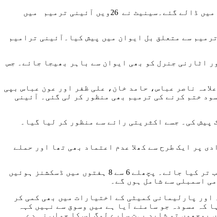
اسلام آباد: سینیٹ نے 26ویں آئینی ترمیم منظور کر لی ۔ آئینی ترمیم کے حق میں 65 ووٹ پڑے جبکہ 4 ووٹ مخالفت میں ڈالے گئے۔سینیٹ نے 26ویں آئینی ترمیم میں
ترمیم سے متعلق بل ایوان میں پیش کیا۔آئینی ترامیم
ر اٹارنی جنرل کو بھی ایوان سے باہر بھیجا جائے۔ جس
علامہ ناصر عباس، حامد خان، علی ظفر اور عون عباس بپی
ظور کیا گیا۔ 26ویں آئینی ترمیمی بل کے ذریعے سود ختم کرنے کی ترمیم بھی منظور کر لی گئی۔ آئینی
ک پیش کی۔ جسے اکثریتی رائے سے منظور کر لیا گیا۔
ی پر ایک طرح سے کھلا عدم اعتماد بھی تھا اور حملے
انہوں نے کہا کہ پارلیمان اور دیگر تنظیموں پر تنقید کی اور کہا گیا کہ 18 ویں ترمیم روح نہیں تو اس کے قریب تر کیا جائے۔ پچھلے 6 سے 8 ہفتوں میں ڈسکشنز ہوئیں
۔ اور پارلیمانی کمیٹی کے اختیارات میں بھی کمی کر
ا کہ مسودہ جو سامنے آیا ہے میں وسوق سے نہیں کہہ
 پوچھوں تو شاید بہت سارے لوگ اس کا جواب نہ دے