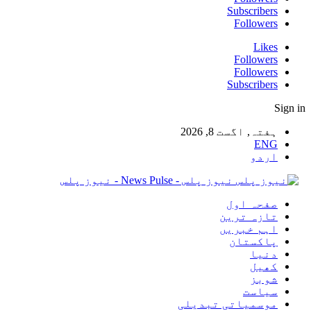
Subscribers
Followers
Likes
Followers
Followers
Subscribers
Sign in
ہفتہ, اگست 8, 2026
ENG
اردو
نیوز پلس - News Pulse - نیوز پلس
صفحہ اول
تازہ ترین
اہم خبریں
پاکستان
دنیا
کھیل
شوبز
سیاست
موسمیاتی تبدیلی