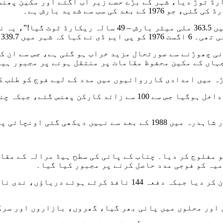
وٹ میں موسلا دھار بارش نے 49 سالہ ریکارڈ توڑ دیا، شہر کے بڑے حصے زیر آب
محکمے نے، X پر ایک پوسٹ میں، تصدیق کی، "24 گھنٹوں میں .5
ش ریکارڈ کی گئی۔
 چھوڑنے سے صورتحال مزید خراب ہو گئی ہے، جس سے ان کے 
ہاں کے مکین محفوظ مقامات پر منتقل ہونے پر مجبور ہی
ہ میں امدادی کارروائیوں میں مدد کے لیے فوج کو طلب ک
کرتارپور میں سیلابی پانی پروجیکٹ مینجمنٹ یونٹ میں داخل ہوگی
ڈپٹی کمشنر صبا اصغر نے ضلع بھر میں ایمرجنسی کا اعلان کر دی