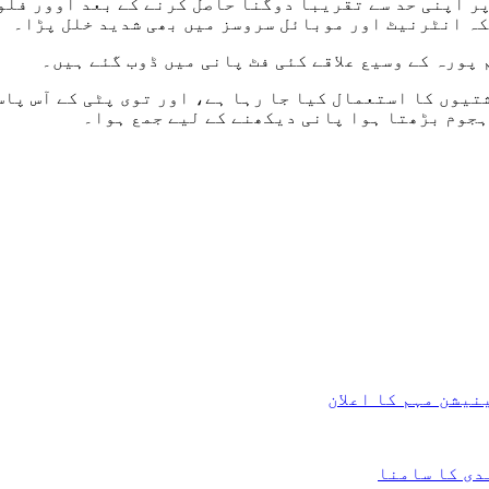
س کی گنجائش 25,000 کیوسک ہے، 46,950 کیوسک پر اپنی حد سے تقریباً دوگنا حاصل 
بکہ انٹرنیٹ اور موبائل سروسز میں بھی شدید خلل پڑا۔
پورہ کے وسیع علاقے کئی فٹ پانی میں ڈوب گئے ہیں۔
ہجوم بڑھتا ہوا پانی دیکھنے کے لیے جمع ہوا۔
یشن مہم کا اعلان
دی کا سامنا