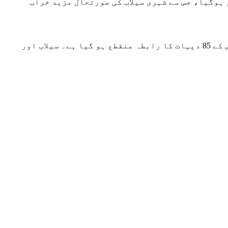
کرنے کے بعد اوور فلو ہوگیا، جس سے شہری سیلاب کی صورتحال مزید خراب
سڑکیں بدستور بند ہیں، خاندانوں کو نکالنے کے لیے کشتیوں کا استعمال کیا جا رہا ہے، اور توی پٹی کے آس پاس کے 85 دیہات کا رابطہ منقطع ہو گیا ہے۔ سیلاب اور