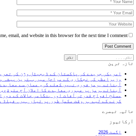
e, email, and website in this browser for the next time I comment.
تازہ ترین
امریکی جریدے کی پاکستان کے ڈیجیٹل وژن کی تعری
وزیراعظم کی نجکاری کے مراحل میں بہترین پیشہ و
آبنائے ہرمز فوری نہیں کھلے گی، عمان سے معاہدے 
آبنائےہرمز پر عبوری معاہدے کا اعلان آج متوقع،
مسلح افواج قدرتی آفات اور ہنگامی حالات کے دورا
کرنے کے لیے ہر وقت مکمل طور پر تیار ہیں۔ فیلڈ 
حالیہ تبصرے
آرکائیوز
اگست 2026