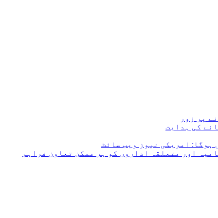
ے پر زور
انے کی ہدایت
 ہوگا: امریکی نیوز ویب سائٹ
امیہ اور متعلقہ اداروں کو ہر ممکن تعاون فراہم