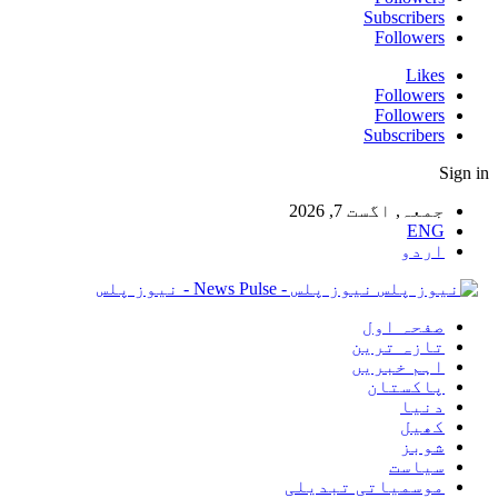
Subscribers
Followers
Likes
Followers
Followers
Subscribers
Sign in
جمعہ, اگست 7, 2026
ENG
اردو
نیوز پلس - News Pulse - نیوز پلس
صفحہ اول
تازہ ترین
اہم خبریں
پاکستان
دنیا
کھیل
شوبز
سیاست
موسمیاتی تبدیلی