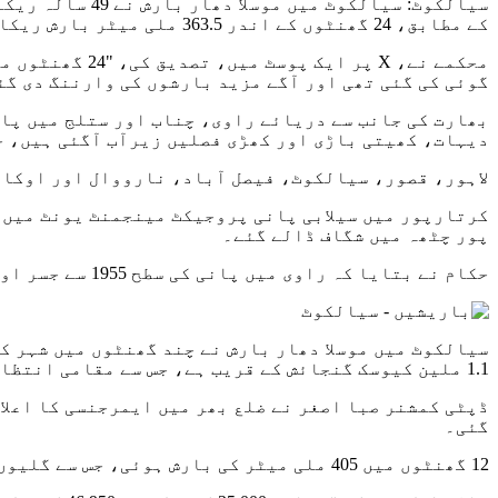
سیالکوٹ: سیالک
کے مطابق، 24 گھنٹوں کے اندر 363.5 ملی میٹر بارش ریکارڈ کی گئی، جو 1976 کے بعد کی سب سے شدید بارش ہے۔
گوئی کی گئی تھی اور آگے مزید بارشوں کی وارننگ دی گئی تھی۔ 6 اگست 1976 کو پی ایم ڈی نے کہا کہ شہر میں 339.7 ملی میٹر بار
بھارت کی جانب سے دریائے راوی، چناب اور ستلج میں پانی
دیہات، کھیتی باڑی اور کھڑی فصلیں زیرآب آگئی ہیں، ج
لاہور، قصور، سیالکوٹ، فیصل آباد، نارووال اور اوکاڑ
پور چٹھہ میں شگاف ڈالے گئے۔
حکام نے بتایا کہ راوی میں پانی کی سطح 1955 سے جسر اور شاہدرہ میں 1988 کے بعد سے نہیں دیکھی گئی اونچائی پر پہنچ گئی ہے۔
1.1 ملین کیوسک گنجائش کے قریب ہے، جس سے مقامی انتظامیہ کو فوجی مدد حاصل کرنے پر مجبور کیا گیا۔
گئی۔
12 گھنٹوں میں 405 ملی میٹر کی بارش ہوئی، جس سے گلیوں اور محلوں میں پانی بھر گیا، گھروں، بازاروں اور سرکاری دفاتر میں پانی داخل ہو گیا۔