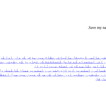
Save my nam
ف، عالمی ڈیجیٹل مالیاتی نظام میں مؤثر کردار ادا کرن
رانہ استعداد کے حامل کنسلٹنٹ کی تجاویز کو یقینی بن
کا امریکا سے کوئی تعلق نہیں: ایران
 شمالی راستے پر ایران، جنوبی راستے پرعمان کا کنٹرول
ن ریلیف، ریسکیو اور بحالی کی سرگرمیوں میں سول انتظ
مارشل