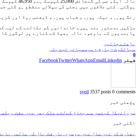
نالہ ایک، ج
ہوگئی۔ کئی علاقوں میں بجلی کی سپلائی منقطع ہو گئی ج
رنگ پورہ، نیکہ پورہ، شہاب پورہ، ڈیفنس روڈ اور کریم 
پابندیوں کے باوجود نالہ بھیڈ کے کنارے پر لوگوں کا 
پڑھتے جائیں
سیالکوٹ - بارش - موسمیاتی تبدیلی
0
شیئر
Linkedin
Email
WhatsApp
Twitter
Facebook
syed
3537 posts
0 comments
پچھلی خبر
سروائیکل کینسر سے بچاؤ کےلئے ملک بھر میں مفت ویکسین
اگلی خبر
بھارت کو تین سال میں دوسری بار فٹ بال کی عالمی پابن