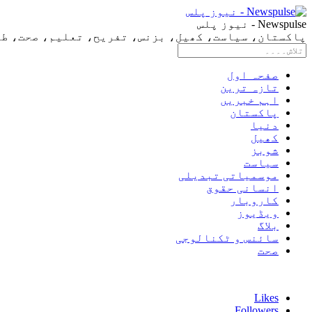
Newspulse - نیوز پلس
پاکستان، سیاست، کھیل، بزنس، تفریح، تعلیم، صحت، طرز 
صفحہ اول
تازہ ترین
اہم خبریں
پاکستان
دنیا
کھیل
شوبز
سیاست
موسمیاتی تبدیلی
انسانی حقوق
کاروبار
ویڈیوز
بلاگ
سائنس و ٹکنالوجی
صحت
Likes
Followers