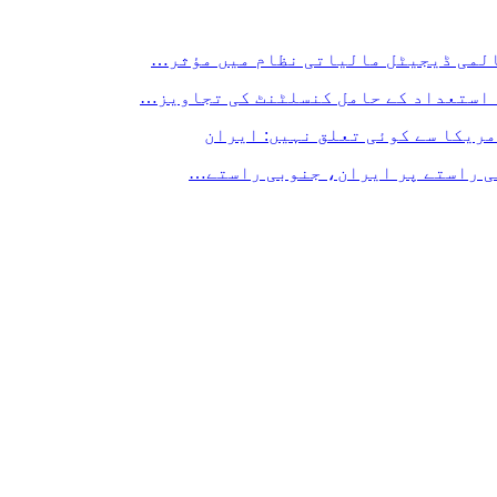
المی ڈیجیٹل مالیاتی نظام میں مؤثر…
 استعداد کے حامل کنسلٹنٹ کی تجاویز…
مریکا سے کوئی تعلق نہیں: ایران
لی راستے پر ایران، جنوبی راستے…