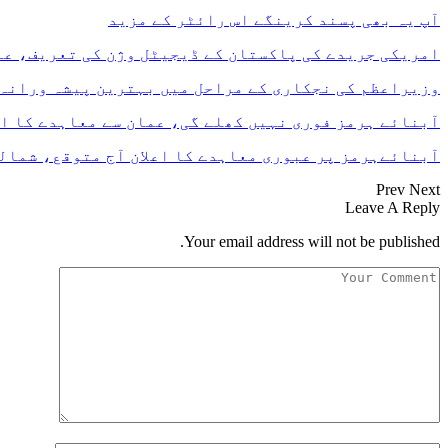
آپ یہ بھی پسند کرینگے
اس رائٹر کے مزید
امریکی جریدے کی پاکستان کے ڈیجیٹل وژن کی تعریف، ع
وزیراعظم کی نجکاری کے مراحل میں بہترین پیشہ ورانہ
آبنائے ہرمز فوری نہیں کھلے گی، عمان سے معاہدے کا ا
آبنائےہرمز پر عبوری معاہدے کا اعلان آج متوقع، شما
Prev
Next
Leave A Reply
Your email address will not be published.