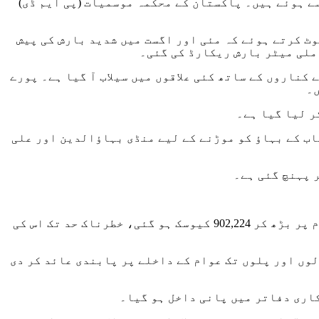
 آگئے اور مکین پھنسے ہوئے ہیں۔ پاکستان کے محکمہ موسمیات (پی ایم ڈی)
363 ملی میٹر بارش – 49 سالہ ریکارڈ ٹوٹ گیا!”، یہ نوٹ کرتے ہوئے کہ مئی اور اگست میں شدید بارش کی پیش
کناروں کے ساتھ کئی علاقوں میں سیلاب آ گیا ہے۔ پورے
ں۔
ر لیا گیا ہے۔
ا جس سے 100 سے زائد کارکن پھنس گئے، جبکہ چناب کے بہاؤ کو موڑنے کے لیے منڈی بہاؤالدین اور علی
سیالکوٹ میں موسلا دھار بارش نے چند گھنٹوں میں شہر کو مفلوج کر دیا۔ چناب کے پانی کی سطح ہیڈ مرالہ کے مقام پر بڑھ کر 902,224 کیوسک ہو گئی، خطرناک حد تک اس کی
ا جبکہ دفعہ 144 نافذ کرتے ہوئے دریاؤں، ندی نالوں اور پلوں تک عوام کے داخلے پر پابندی عائد کر دی