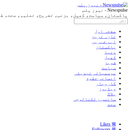
Newspulse - نیوز پلس
پاکستان، سیاست، کھیل، بزنس، تفریح، تعلیم، صحت، طرز 
صفحہ اول
تازہ ترین
اہم خبریں
پاکستان
دنیا
کھیل
شوبز
سیاست
موسمیاتی تبدیلی
انسانی حقوق
کاروبار
ویڈیوز
بلاگ
سائنس و ٹکنالوجی
صحت
Likes
Followers