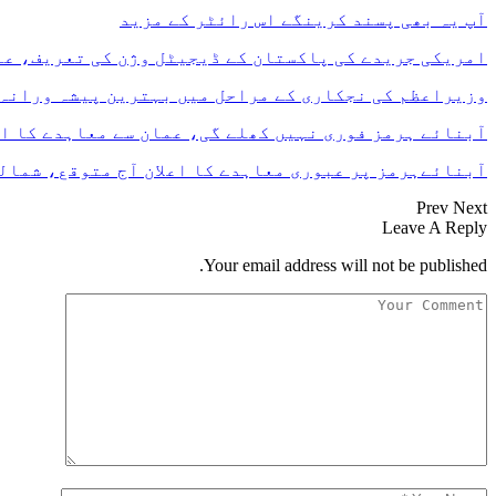
آپ یہ بھی پسند کرینگے
اس رائٹر کے مزید
امریکی جریدے کی پاکستان کے ڈیجیٹل وژن کی تعریف، ع
وزیراعظم کی نجکاری کے مراحل میں بہترین پیشہ ورانہ
آبنائے ہرمز فوری نہیں کھلے گی، عمان سے معاہدے کا ا
آبنائےہرمز پر عبوری معاہدے کا اعلان آج متوقع، شما
Prev
Next
Leave A Reply
Your email address will not be published.