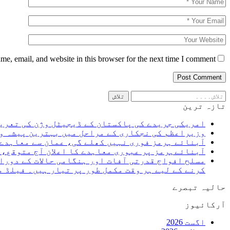
e, email, and website in this browser for the next time I comment.
تازہ ترین
امریکی جریدے کی پاکستان کے ڈیجیٹل وژن کی تعری
وزیراعظم کی نجکاری کے مراحل میں بہترین پیشہ و
آبنائے ہرمز فوری نہیں کھلے گی، عمان سے معاہدے 
آبنائےہرمز پر عبوری معاہدے کا اعلان آج متوقع،
مسلح افواج قدرتی آفات اور ہنگامی حالات کے دورا
کرنے کے لیے ہر وقت مکمل طور پر تیار ہیں۔ فیلڈ 
حالیہ تبصرے
آرکائیوز
اگست 2026