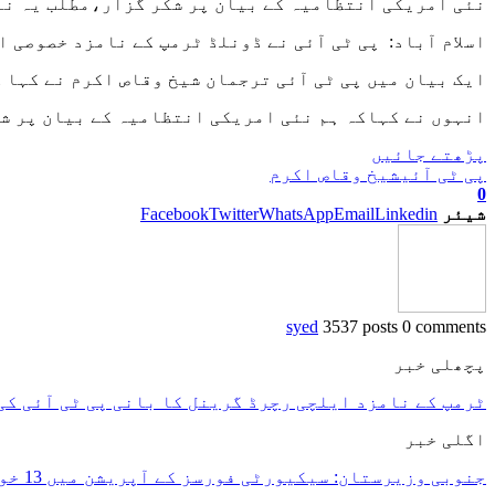
نئی امریکی انتظامیہ کے بیان پر شکر گزار،مطلب یہ نہ
اسلام آباد: پی ٹی آئی نے ڈونلڈ ٹرمپ کے نامزد خصوصی 
ایک بیان میں پی ٹی آئی ترجمان شیخ وقاص اکرم نے کہا 
انہوں نے کہاکہ ہم نئی امریکی انتظامیہ کے بیان پر شک
پڑھتے جائیں
پی ٹی آئی
شیخ وقاص اکرم
0
شیئر
Linkedin
Email
WhatsApp
Twitter
Facebook
syed
3537 posts
0 comments
پچھلی خبر
ٹرمپ کے نامزد ایلچی رچرڈ گرینل کا بانی پی ٹی آئی کی
اگلی خبر
جنوبی وزیرستان: سیکیورٹی فورسز کے آپریشن میں 13 خوارجی دہشت گرد ہلاک