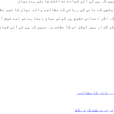
یں کہ پی ٹی آئی قیادت مداخلت چاہتی ہے،بیان
ایلچی کے بانی کی رہائی کے مطالبے والے بیان کا خیر مق
کہ اگر انسانی حقوق پر کوئی بیان دیتا ہے تو اسے خوش آ
ر گزار ہیں لیکن اس کا مطلب یہ نہیں کہ پی ٹی آئی قیا
 رہائی کا مطالبہ