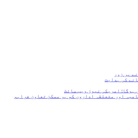
ے پر زور
انے کی ہدایت
 ہوگا: امریکی نیوز ویب سائٹ
امیہ اور متعلقہ اداروں کو ہر ممکن تعاون فراہم