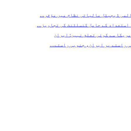
المی ڈیجیٹل مالیاتی نظام میں مؤثر…
 استعداد کے حامل کنسلٹنٹ کی تجاویز…
مریکا سے کوئی تعلق نہیں: ایران
لی راستے پر ایران، جنوبی راستے…