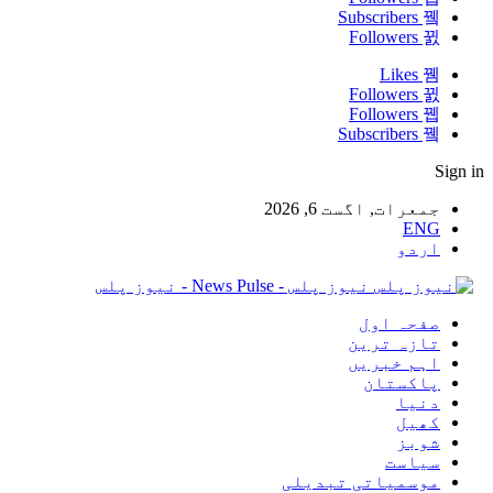
Subscribers
Followers
Likes
Followers
Followers
Subscribers
Sign in
جمعرات, اگست 6, 2026
ENG
اردو
نیوز پلس - News Pulse - نیوز پلس
صفحہ اول
تازہ ترین
اہم خبریں
پاکستان
دنیا
کھیل
شوبز
سیاست
موسمیاتی تبدیلی