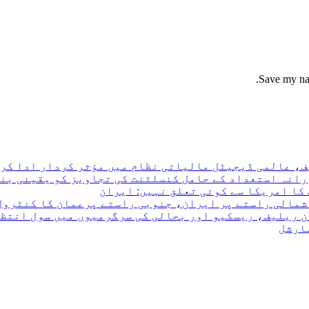
Save my nam
ف، عالمی ڈیجیٹل مالیاتی نظام میں مؤثر کردار ادا کرن
رانہ استعداد کے حامل کنسلٹنٹ کی تجاویز کو یقینی بن
کا امریکا سے کوئی تعلق نہیں: ایران
 شمالی راستے پر ایران، جنوبی راستے پرعمان کا کنٹرول
ن ریلیف، ریسکیو اور بحالی کی سرگرمیوں میں سول انتظ
مارشل