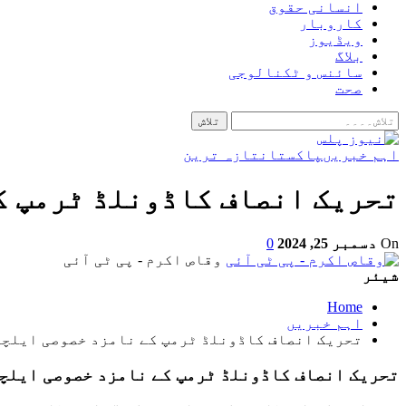
انسانی حقوق
کاروبار
ویڈیوز
بلاگ
سائنس و ٹکنالوجی
صحت
اہم خبریں
پاکستان
تازہ ترین
تحریک انصاف کاڈونلڈ ٹرمپ ک
On
دسمبر 25, 2024
0
وقاص اکرم - پی ٹی آئی
شیئر
Home
اہم خبریں
تحریک انصاف کاڈونلڈ ٹرمپ کے نامزد خصوصی ایلچی
تحریک انصاف کاڈونلڈ ٹرمپ کے نامزد خصوصی ایلچی